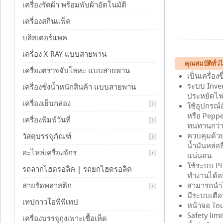
เครื่องรัดผ้า พร้อมพับผ้าอัตโนมัติ
เครื่องสกินแพ็ค
บลิสเตอร์แพค
เครื่อง X-RAY แบบสายพาน
คุณสมบัติทั่วไ
เครื่องตรวจจับโลหะ แบบสายพาน
เป็นเครื่อ
ระบบ Inver
เครื่องชั่งน้ำหนักสินค้า แบบสายพาน
ประหยัดไฟไ
เครื่องเย็บกล่อง
ใช้อุปกรณ์
หรือ Pepp
เครื่องพิมพ์วันที่
ทนทานกว่า
ควบคุมด้วย
วัสดุบรรจุภัณฑ์
น้ำมันหล่อ
อะไหล่เครื่องจักร
แน่นอน
ใช้ระบบ PL
รถลากไฮดรอลิค | รถยกไฮดรอลิค
ทำงานได้อ
สายรัดพลาสติก
สามารถนำไ
มีระบบเตือ
เทปกาวโอพีพีเทป
หน้าจอ To
Safety lim
เครื่องบรรจุถุงเพาะเชื้อเห็ด