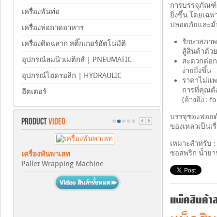
การบรรจุภัณฑ์
เครื่องพันท่อ
ยิ่งขึ้น โดยเฉ
ปลอดภัยและมั่น
เครื่องห่อถาดอาหาร
รักษาสภาพ
เครื่องติดฉลาก สติ๊กเกอร์อัตโนมัติ
สู้สินค้าด
อุปกรณ์ลมนิวเมติกส์ | PNEUMATIC
สะดวกต่อกา
ง่ายยิ่งขึ้น
อุปกรณ์ไฮดรอลิก | HYDRAULIC
ราคาไม่แพง
การที่คุณต
ฮีตเตอร์
(อ้างอิง : f
บรรจุซองฟอยด์ 
PRODUCT
VIDEO
ของเหลวเป็นเรื
เหมาะสำหรับ : 
ซอสพริก น้ำยาปร
เครื่องพันพาเลท
Pallet Wrapping Machine
แพ็คสินค้าล