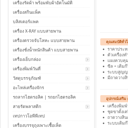
เครื่องรัดผ้า พร้อมพับผ้าอัตโนมัติ
เครื่องสกินแพ็ค
บลิสเตอร์แพค
เครื่อง X-RAY แบบสายพาน
เครื่องตรวจจับโลหะ แบบสายพาน
คุณสมบัติทั่
ราคาประหย
เครื่องชั่งน้ำหนักสินค้า แบบสายพาน
ตัวเครื่อ
เครื่องเย็บกล่อง
แผงควบคุม
ซีล + เติม
เครื่องพิมพ์วันที่
ระบบสูญญา
มีถาดวางสิ
วัสดุบรรจุภัณฑ์
อะไหล่เครื่องจักร
รถลากไฮดรอลิค | รถยกไฮดรอลิค
อุปกรณ์เสริม
เครื่องพิมพ์
สายรัดพลาสติก
ชุดขาตั้งเค
เทปกาวโอพีพีเทป
ถาดวางสินค
ระบบเติมก๊
เครื่องบรรจุถุงเพาะเชื้อเห็ด