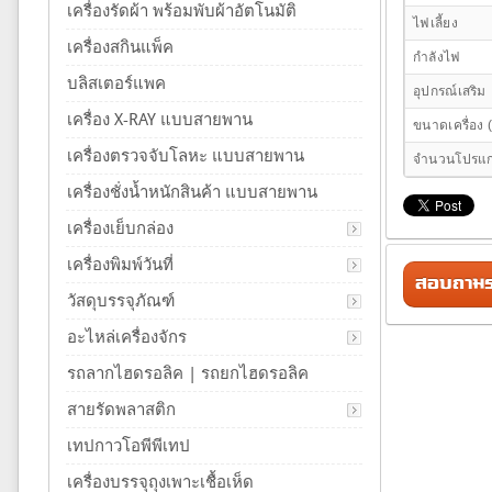
เครื่องรัดผ้า พร้อมพับผ้าอัตโนมัติ
ไฟเลี้ยง
เครื่องสกินแพ็ค
กำลังไฟ
บลิสเตอร์แพค
อุปกรณ์เสริม
เครื่อง X-RAY แบบสายพาน
ขนาดเครื่อง
เครื่องตรวจจับโลหะ แบบสายพาน
จำนวนโปรแ
เครื่องชั่งน้ำหนักสินค้า แบบสายพาน
เครื่องเย็บกล่อง
เครื่องพิมพ์วันที่
สอบถามรา
วัสดุบรรจุภัณฑ์
อะไหล่เครื่องจักร
รถลากไฮดรอลิค | รถยกไฮดรอลิค
สายรัดพลาสติก
เทปกาวโอพีพีเทป
เครื่องบรรจุถุงเพาะเชื้อเห็ด