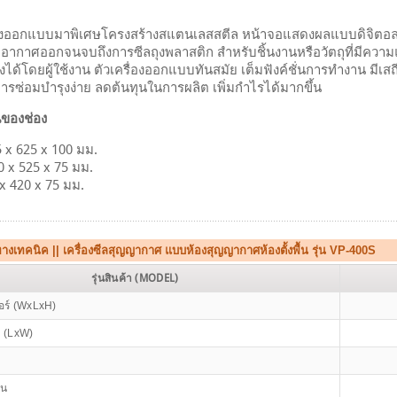
ออกแบบมาพิเศษโครงสร้างสแตนเลสสตีล หน้าจอแสดงผลแบบดิจิตอล โดยร
ูดอากาศออกจนจบถึงการซีลถุงพลาสติก สำหรับชิ้นงานหรือวัตถุที่มีควา
ได้โดยผู้ใช้งาน ตัวเครื่องออกแบบทันสมัย เต็มฟังค์ชั่นการทำงาน มีเส
ารซ่อมบำรุงง่าย ลดต้นทุนในการผลิต เพิ่มกำไรได้มากขึ้น
ของช่อง
 x 625 x 100 มม.
 x 525 x 75 มม.
 x 420 x 75 มม.
างเทคนิค || เครื่องซีลสุญญากาศ แบบห้องสุญญากาศห้องตั้งพื้น รุ่น VP-400S
รุ่นสินค้า (MODEL)
ร์ (WxLxH)
 (LxW)
าน