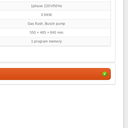
1phase 220V/50Hz
0.9KW
Gas flush, Busch pump
550 × 485 × 960 mm.
1 program memory