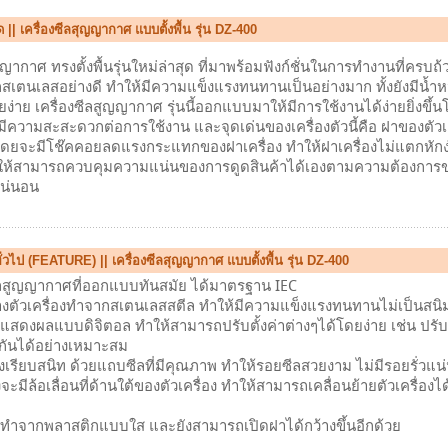
 || เครื่องซีลสุญญากาศ แบบตั้งพื้น รุ่น DZ-400
ญญากาศ ทรงตั้งพื้นรุ่นใหม่ล่าสุด ที่มาพร้อมฟังก์ชั่นในการทำงานที่ครบ
กสเตนเลสอย่างดี ทำให้มีความแข็งแรงทนทานเป็นอย่างมาก ทั้งยังมีน้ำหน
ง่าย เครื่องซีลสูญญากาศ รุ่นนี้ออกแบบมาให้มีการใช้งานได้ง่ายยิ่งข
้มีความสะสะดวกต่อการใช้งาน และจุดเด่นของเครื่องตัวนี้คือ ฝาของตัวเคร
โดยจะมีโช๊คคอยลดแรงกระแทกของฝาเครื่อง ทำให้ฝาเครื่องไม่แตกหักง
้สามารถควบคุมความแน่นของการดูดสินค้าได้เองตามความต้องการของลู
แน่นอน
ั่วไป (FEATURE) || เครื่องซีลสุญญากาศ แบบตั้งพื้น รุ่น DZ-400
ซีลสูญญากาศที่ออกแบบทันสมัย ได้มาตรฐาน IEC
างตัวเครื่องทำจากสเตนเลสสตีล ทำให้มีความแข็งแรงทนทานไม่เป็นสนิม 
แสดงผลแบบดิจิตอล ทำให้สามารถปรับตั้งค่าต่างๆได้โดยง่าย เช่น ปรับต
กันได้อย่างเหมาะสม
งเรียบสนิท ด้วยแถบซีลที่มีคุณภาพ ทำให้รอยซีลสวยงาม ไม่มีรอยรั่วแน
องจะมีล้อเลื่อนที่ด้านใต้ของตัวเครื่อง ทำให้สามารถเคลื่อนย้ายตัวเครื่
องทำจากพลาสติกแบบใส และยังสามารถเปิดฝาได้กว้างขึ้นอีกด้วย