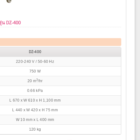
รุ่น DZ-400
DZ-400
220-240 V / 50-60 Hz
750 W
3
20 m
/hr
0.66 kPa
L 670 x W 610 x H 1,100 mm
L 440 x W 420 x H 75 mm
W 10 mm x L 400 mm
120 kg