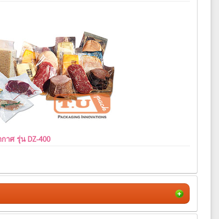
ญากาศ รุ่น DZ-400