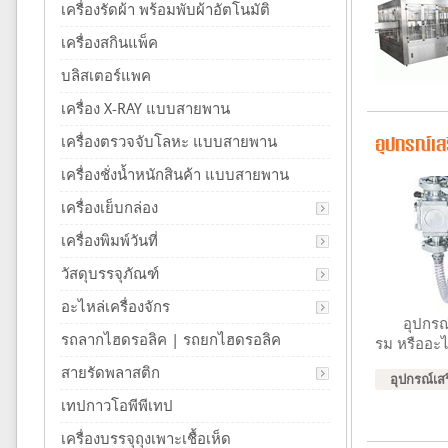
เครื่องรัดผ้า พร้อมพับผ้าอัตโนมัติ
เครื่องสกินแพ็ค
บลิสเตอร์แพค
เครื่อง X-RAY แบบสายพาน
เครื่องตรวจจับโลหะ แบบสายพาน
อุปกรณ์เสร
เครื่องชั่งน้ำหนักสินค้า แบบสายพาน
เครื่องเย็บกล่อง
เครื่องพิมพ์วันที่
วัสดุบรรจุภัณฑ์
อะไหล่เครื่องจักร
อุปกรณ์เสร
รถลากไฮดรอลิค | รถยกไฮดรอลิค
รม หรืออะ
สายรัดพลาสติก
อุปกรณ์เส
เทปกาวโอพีพีเทป
เครื่องบรรจุถุงเพาะเชื้อเห็ด