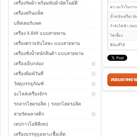
เครื่องรัดผ้า พร้อมพับผ้าอัตโนมัติ
ความเร็วในการแ
เครื่องสกินแพ็ค
น้ำหนักเครื่อง (k
บลิสเตอร์แพค
กำลังไฟฟ้า (kw)
เครื่อง X-RAY แบบสายพาน
ไฟเลี้ยง
เครื่องตรวจจับโลหะ แบบสายพาน
ฟิล์มที่ใช้
เครื่องชั่งน้ำหนักสินค้า แบบสายพาน
เครื่องเย็บกล่อง
เครื่องพิมพ์วันที่
สอบถามรายล
วัสดุบรรจุภัณฑ์
อะไหล่เครื่องจักร
รถลากไฮดรอลิค | รถยกไฮดรอลิค
สายรัดพลาสติก
เทปกาวโอพีพีเทป
เครื่องบรรจุถุงเพาะเชื้อเห็ด