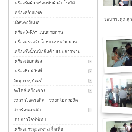
เครื่องรัดผ้า พร้อมพับผ้าอัตโนมัติ
เครื่องสกินแพ็ค
ขอบพระคุณลูกค
บลิสเตอร์แพค
เครื่อง X-RAY แบบสายพาน
เครื่องตรวจจับโลหะ แบบสายพาน
เครื่องชั่งน้ำหนักสินค้า แบบสายพาน
เครื่องเย็บกล่อง
เครื่องพิมพ์วันที่
วัสดุบรรจุภัณฑ์
อะไหล่เครื่องจักร
รถลากไฮดรอลิค | รถยกไฮดรอลิค
สายรัดพลาสติก
เทปกาวโอพีพีเทป
เครื่องบรรจุถุงเพาะเชื้อเห็ด