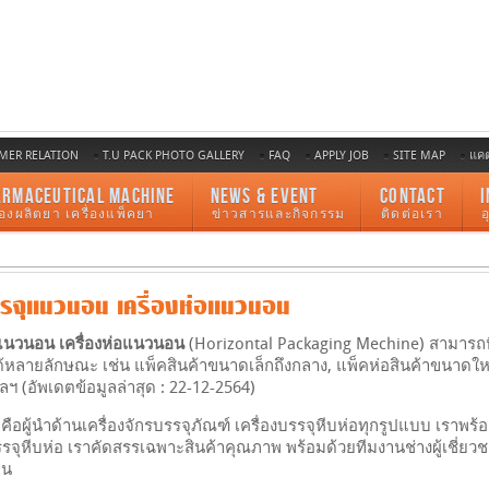
MER RELATION
T.U PACK PHOTO GALLERY
FAQ
APPLY JOB
SITE MAP
แค
ARMACEUTICAL MACHINE
NEWS & EVENT
CONTACT
I
ื่องผลิตยา เครื่องแพ็คยา
ข่าวสารและกิจกรรม
ติดต่อเรา
รรจุแนวนอน เครื่องห่อแนวนอน
ุแนวนอน เครื่องห่อแนวนอน
(Horizontal Packaging Mechine) สามารถห
ด้หลายลักษณะ เช่น แพ็คสินค้าขนาดเล็กถึงกลาง, แพ็คห่อสินค้าขนาดให
ฯ (อัพเดตข้อมูลล่าสุด : 22-12-2564)
ือผู้นำด้านเครื่องจักรบรรจุภัณฑ์ เครื่องบรรจุหีบห่อทุกรูปแบบ เราพร้
บรรจุหีบห่อ เราคัดสรรเฉพาะสินค้าคุณภาพ พร้อมด้วยทีมงานช่างผู้เชี่ย
อน