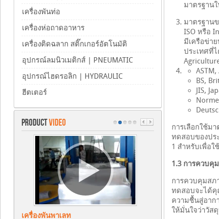
มาตรฐานใ
เครื่องพันท่อ
มาตรฐานขอ
เครื่องห่อถาดอาหาร
ISO หรือ I
มีเครือข่า
เครื่องติดฉลาก สติ๊กเกอร์อัตโนมัติ
ประเทศที่ไ
อุปกรณ์ลมนิวเมติกส์ | PNEUMATIC
Agricultur
ASTM, 
อุปกรณ์ไฮดรอลิก | HYDRAULIC
BS, Bri
JIS, Ja
ฮีตเตอร์
Normes
Deutsc
PRODUCT
VIDEO
การเลือกใช้มา
ทดสอบของประเ
1 สำหรับเพื่อใ
1.3 การควบคุ
การควบคุมสภาว
ทดสอบจะได้คุ
ความชื้นสู่อาก
ให้มั่นใจว่าวั
เครื่องพันพาเลท