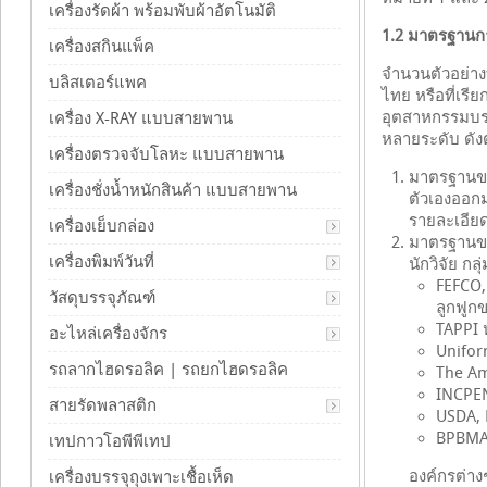
เครื่องรัดผ้า พร้อมพับผ้าอัตโนมัติ
1.2 มาตรฐาน
เครื่องสกินแพ็ค
จำนวนตัวอย่า
บลิสเตอร์แพค
ไทย หรือที่เร
อุตสาหกรรมบร
เครื่อง X-RAY แบบสายพาน
หลายระดับ ดังต
เครื่องตรวจจับโลหะ แบบสายพาน
มาตรฐานขอ
เครื่องชั่งน้ำหนักสินค้า แบบสายพาน
ตัวเองออก
รายละเอีย
เครื่องเย็บกล่อง
มาตรฐานของ
เครื่องพิมพ์วันที่
นักวิจัย กล
FEFCO,
วัสดุบรรจุภัณฑ์
ลูกฟูก
TAPPI 
อะไหล่เครื่องจักร
Unifor
รถลากไฮดรอลิค | รถยกไฮดรอลิค
The Am
INCPEN
สายรัดพลาสติก
USDA, 
BPBMA,
เทปกาวโอพีพีเทป
องค์กรต่าง
เครื่องบรรจุถุงเพาะเชื้อเห็ด