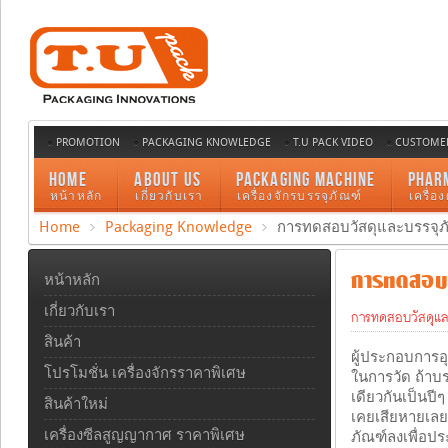
PROMOTION
PACKAGING KNOWLEDGE
T.U PACK VIDEO
CUSTOMER
HOME
ABOUT US
PACKAGING MACHINE
PHAR
หน้าหลัก
เกี่ยวกับเรา
เครื่องจักรบรรจุภัณฑ์
เครื่อ
Home
Packaging Knowledge
การทดสอบวัสดุและบรรจุภัณ
การทดสอบวั
หน้าหลัก
เกี่ยวกับเรา
การทดสอบวัสดุแล
สินค้า
ผู้ประกอบการอ
โปรโมชั่น เครื่องจักรราคาพิเศษ
ในการวัด ถ้าบร
เดียวกันเป็นปีๆ
สินค้าใหม่
เคยเสียหายเลย 
เครื่องซีลสูญญากาศ ราคาพิเศษ
ภัณฑ์ลงเพื่อป