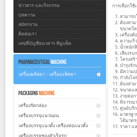
ข่าวสาร และกิจกรรม
การเลือกใช้เ
บทความ
สามารถใ
ต้องสามา
สมัครงาน
ขนาดใหญ่
ติดต่อเรา
เครื่องต
ความเร็
เลขที่บัญชีธนาคาร ทียูแพ็ค
น้ำหนักส
เสียงรบ
โครงสร้า
PHARMACEUTICAL
MACHINE
บำรุงรั
มีความปล
เครื่องผลิตยา - เครื่องแพ็คยา
กำลังไฟฟ
ต้องสามา
ขนาดและ
PACKAGING
MACHINE
ง่ายต่อก
พิจารณาว่
เครื่องรัดกล่อง
ศูนย์บริ
มาตรฐาน
เครื่องบรรจุแนวนอน
ได้มาตร
เครื่องบรรจุแนวตั้ง เครื่องห่อแนวตั้ง
ราคา และ
เครื่องบรรจุซองสำเร็จรูป