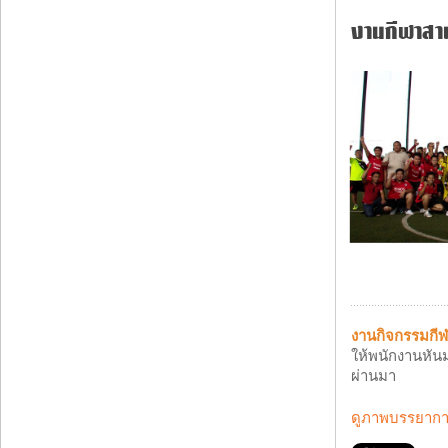
งานกีฬาสานส
งานกิจกรรมกี
ให้พนักงานหันม
ผ่านมา
ดูภาพบรรยากาศ